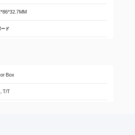
2*86*32.7MM
ボード
or Box
, T/T