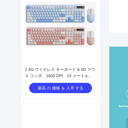
2.4G ワイヤレス キーボード & 4D マウ
ス コンボ、1600 DPI、10 メートルの
範囲
最高 の 価格 を 入手 する