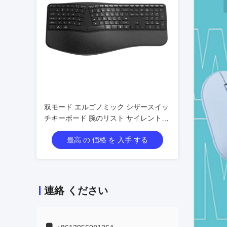
双モード エルゴノミック シザースイッ
チキーボード 腕のリスト サイレントタ
イプ
最高 の 価格 を 入手 する
連絡 ください