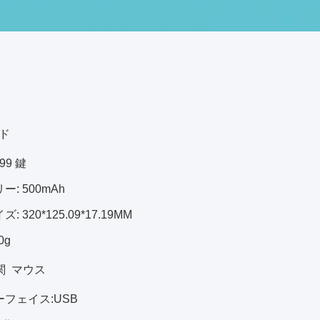
ド
99 鍵
ー: 500mAh
: 320*125.09*17.19MM
0g
関
マウス
ーフェイス:USB