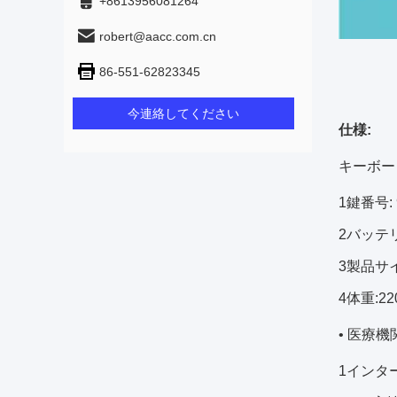
+8613956081264
robert@aacc.com.cn
86-551-62823345
今連絡してください
仕様:
キーボー
1鍵番号: 
2バッテリ
3製品サイズ
4体重:22
• 医療機
1インタ