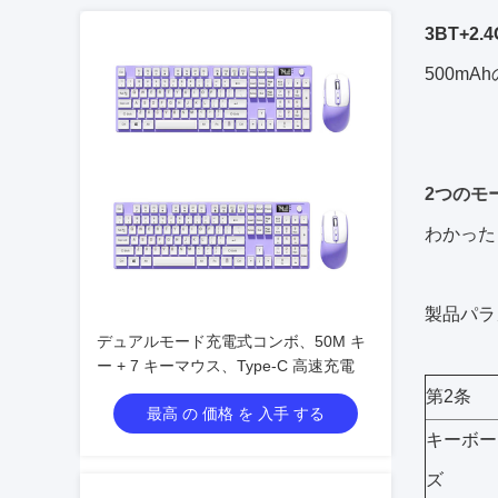
3BT+
500mA
2つのモ
わかった
製品パラ
デュアルモード充電式コンボ、50M キ
ー + 7 キーマウス、Type-C 高速充電
第2条
最高 の 価格 を 入手 する
キーボー
ズ