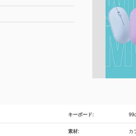
キーボード:
9
素材:
カ