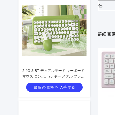
色
詳細 画
2.4G & BT デュアルモード キーボード
マウス コンボ、78 キー メタル プレー
ト + ロータリー ノブ、500mAh
最高 の 価格 を 入手 する