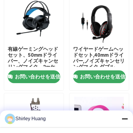
工場 ツアー
品質管理
有線ゲーミングヘッド
ワイヤードゲームヘッ
連絡 ください
セット、50mmドライ
ドセット,40mmドライ
バー、ノイズキャンセ
バー,ノイズキャンセリ
リングマイク、2mケ
ングマイク,ダブル
ーブル
3.5mm+USB,2Mケーブ
ニュース
お問い合わせを送信
お問い合わせを送信
ル
事件
引金 を 求め て ください
Shirley Huang
ワイヤーで縛られたコンピュータのキーボードおよび