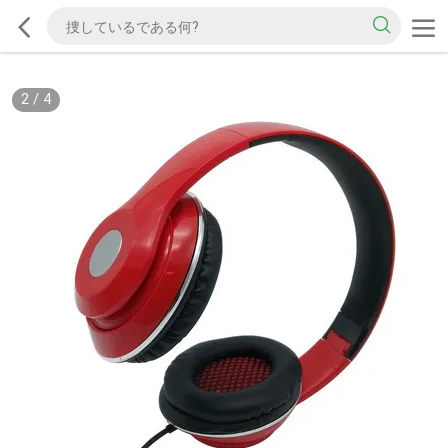
2
/
4