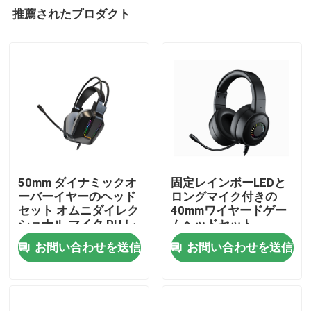
推薦されたプロダクト
50mm ダイナミックオ
固定レインボーLEDと
ーバーイヤーのヘッド
ロングマイク付きの
セット オムニダイレク
40mmワイヤードゲー
家へ
ショナル マイク,PU レ
ムヘッドセット
ザー イヤクッション
お問い合わせを送信
お問い合わせを送信
製品
わたしたち に つい て