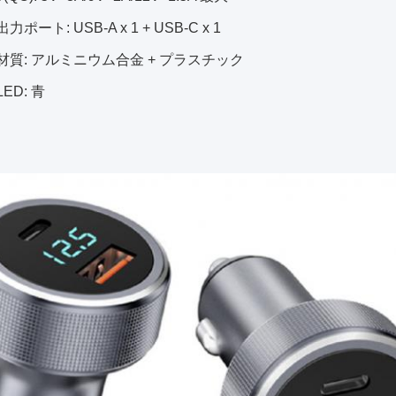
出力ポート: USB-A x 1 + USB-C x 1
材質: アルミニウム合金 + プラスチック
LED: 青