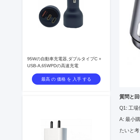
95Wの自動車充電器,ダブルタイプC +
USB-A,65WPDの高速充電
最高 の 価格 を 入手 する
質問と回
Q1: 
A: 最
たいと考