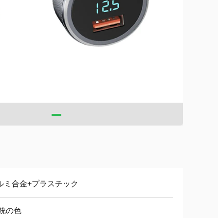
ルミ合金+プラスチック
/銃の色