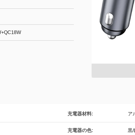
W+QC18W
充電器材料:
ア
充電器の色:
黒