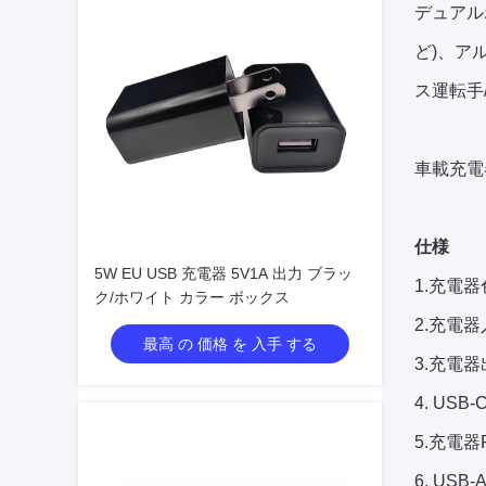
デュアルポー
ど)、ア
ス運転手
車載充電
仕様
5W EU USB 充電器 5V1A 出力 ブラッ
1.
充電器
ク/ホワイト カラー ボックス
2.
充電器
最高 の 価格 を 入手 する
3.
充電器
4. USB-
5.
充電器
6. USB-