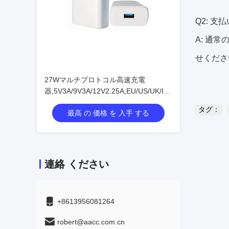
Q2: 支
A: 通
せくださ
27Wマルチプロトコル高速充電
器,5V3A/9V3A/12V2.25A,EU/US/UK/IN
プラグ 同じ価格
タグ：
最高 の 価格 を 入手 する
連絡 ください
+8613956081264
robert@aacc.com.cn