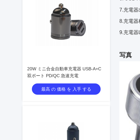
7.
充電器
8.
充電器
9.
充電器
写真
20W ミニ合金自動車充電器 USB-A+C
双ポート PD/QC 急速充電
最高 の 価格 を 入手 する