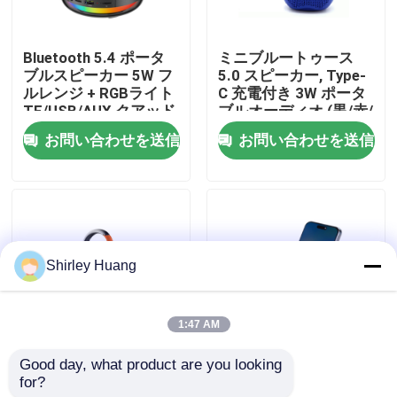
工場 ツアー
Bluetooth 5.4 ポータ
ミニブルートゥース
ブルスピーカー 5W フ
5.0 スピーカー, Type-
ルレンジ + RGBライト
C 充電付き 3W ポータ
品質管理
TF/USB/AUX クアッド
ブルオーディオ (黒/赤/
モード
青)
お問い合わせを送信
お問い合わせを送信
連絡 ください
ニュース
Shirley Huang
事件
1:47 AM
引金 を 求め て ください
Good day, what product are you looking 
5W BT5.4 ポータブル
Bluetooth スピーカー
for?
スピーカー、
15W ワイヤレス充電器
ワイヤーで縛られたコンピュータのキーボードおよび