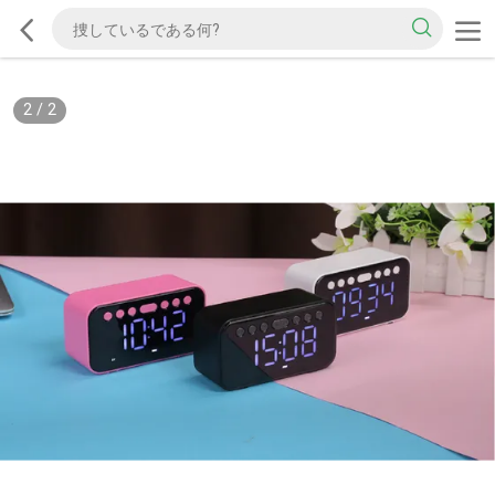
2
/
2