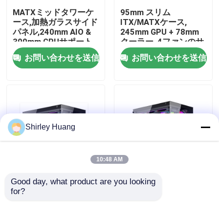
MATXミッドタワーケ
95mm スリム
ース,加熱ガラスサイド
ITX/MATXケース,
工場 ツアー
パネル,240mm AIO &
245mm GPU + 78mm
300mm GPUサポート
クーラー, 4ファンのサ
ポート
お問い合わせを送信
お問い合わせを送信
品質管理
連絡 ください
ニュース
Shirley Huang
事件
10:48 AM
Good day, what product are you looking 
引金 を 求め て ください
フルタワーATXケース/
フルタワーATXPCケー
for?
テンパーガラ
ス 温熱ガラス,360mm
ス,360mmラジエータ
水冷却&380mmVGAサ
ー&5スロットVGAサポ
ポート
ワイヤーで縛られたコンピュータのキーボードおよび