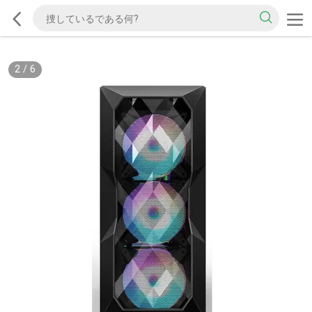
2
/
6