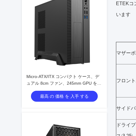
ETEK
います
マザーボ
Micro-ATX/ITX コンパクト ケース、デ
フロント
ュアル 8cm ファン、245mm GPU をサ
ポート
最高 の 価格 を 入手 する
サイドパ
ドライブ
ス:3.25: