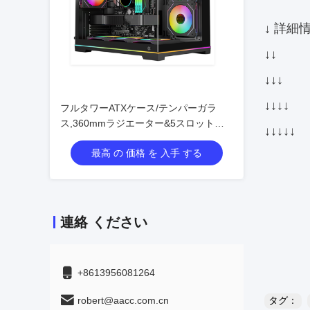
↓ 詳細
↓↓
↓↓↓
↓↓↓↓
フルタワーATXケース/テンパーガラ
ス,360mmラジエーター&5スロット
↓↓↓↓↓
VGAサポート
最高 の 価格 を 入手 する
連絡 ください
+8613956081264
robert@aacc.com.cn
タグ：