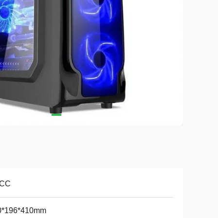
CC
0*196*410mm