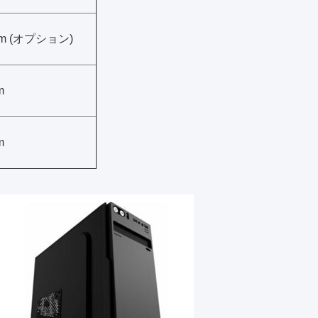
cm (オプション)
m
m