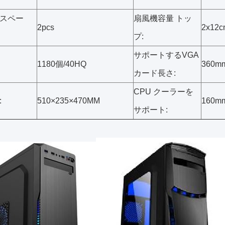
スペー
扇風機容量 トッ
2pcs
2x12
プ:
サポートするVGA
1180個/40HQ
360m
カード長さ:
CPU クーラーを
:
510×235×470MM
160m
サポート: