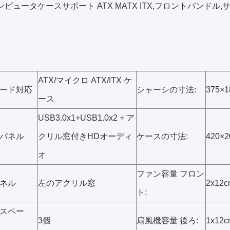
コンピュータケースサポート ATX MATX ITX,フロントパン
ATX/マイクロ ATX/ITX ケ
ード対応
シャーシの寸法:
375×
ース
USB3.0x1+USB1.0x2 + ア
パネル
クリル窓付きHDオーディ
ケースの寸法:
420×
オ
ファン容量 フロン
ネル
左のアクリル窓
2x12
ト:
スペー
3個
扇風機容量 後ろ:
1x12