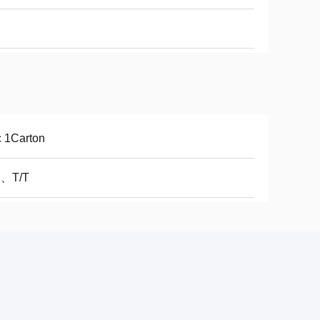
 1Carton
C、T/T