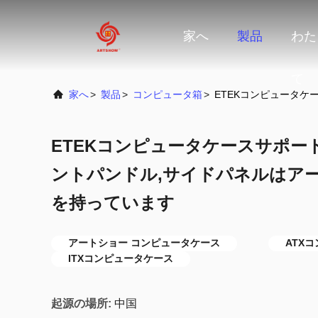
家へ
製品
わた
て
家へ
>
製品
>
コンピュータ箱
>
ETEKコンピュータケー
ETEKコンピュータケースサポート AT
ントパンドル,サイドパネルはア
を持っています
アートショー コンピュータケース
ATX
ITXコンピュータケース
起源の場所:
中国