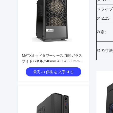
ドライブ
ス:2.25:
測定:
箱の寸法
MATXミッドタワーケース,加熱ガラス
サイドパネル,240mm AIO & 300mm
GPUサポート
最高 の 価格 を 入手 する