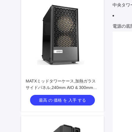
中央タワ
電源の底
MATXミッドタワーケース,加熱ガラス
サイドパネル,240mm AIO & 300mm
GPUサポート
最高 の 価格 を 入手 する