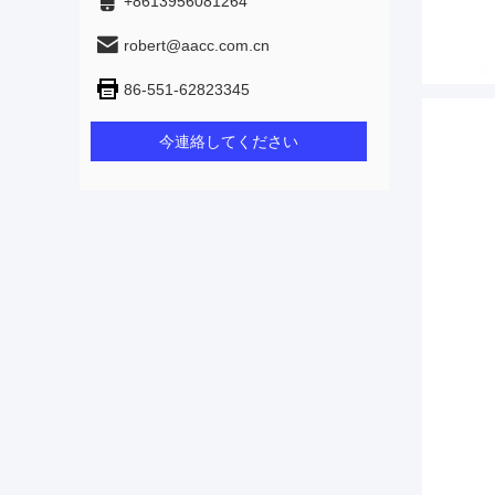
+8613956081264
robert@aacc.com.cn
86-551-62823345
今連絡してください