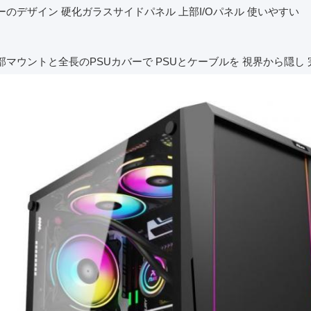
ーのデザイン 硬化ガラスサイドパネル 上部I/Oパネル 使いやすい
部マウントと全長のPSUカバーで PSUとケーブルを 視界から隠