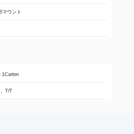
部マウント
 1Carton
C、T/T