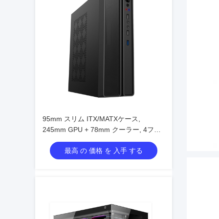
95mm スリム ITX/MATXケース,
245mm GPU + 78mm クーラー, 4ファ
ンのサポート
最高 の 価格 を 入手 する