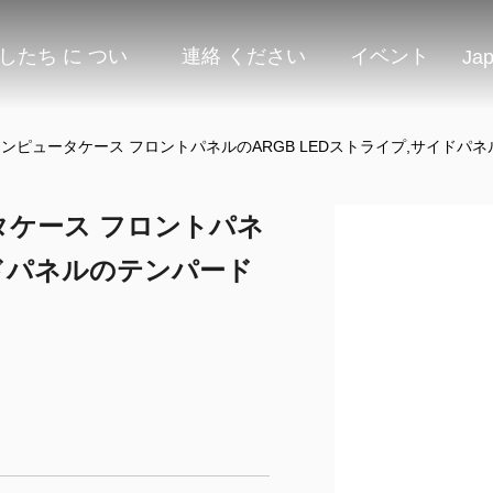
したち に つい
連絡 ください
イベント
Ja
プコンピュータケース フロントパネルのARGB LEDストライプ,サイドパネ
ータケース フロントパネ
イドパネルのテンパード