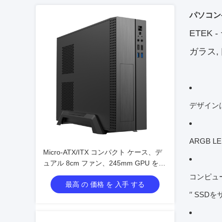
パソコン
ETEK
ガラス,
デザイン
ARGB
Micro-ATX/ITX コンパクト ケース、デ
ュアル 8cm ファン、245mm GPU をサ
ポート
コンピュー
最高 の 価格 を 入手 する
′′ SSD