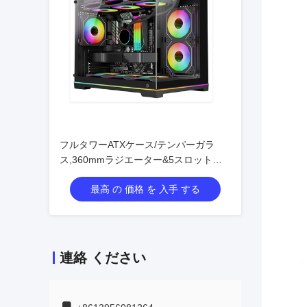
フルタワーATXケース/テンパーガラ
ス,360mmラジエーター&5スロット
VGAサポート
最高 の 価格 を 入手 する
連絡 ください