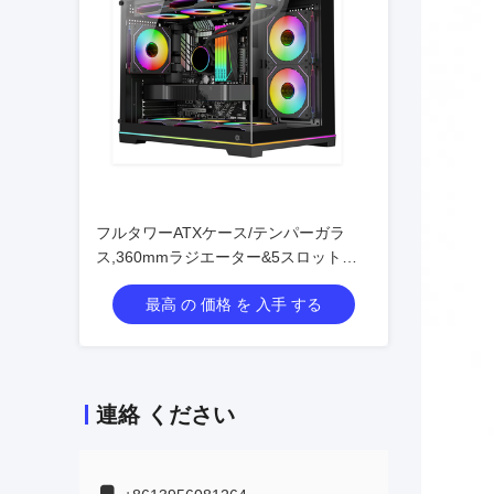
フルタワーATXケース/テンパーガラ
ス,360mmラジエーター&5スロット
VGAサポート
最高 の 価格 を 入手 する
連絡 ください