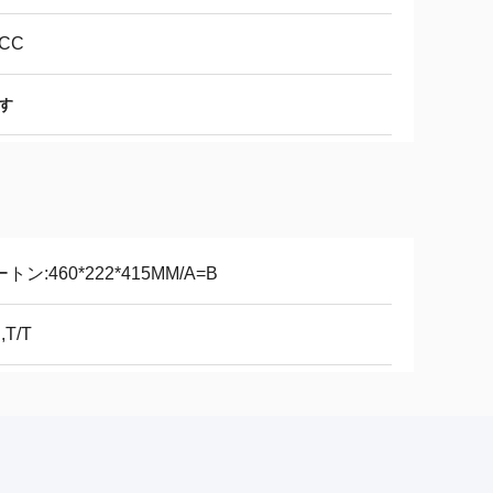
CC
す
トン:460*222*415MM/A=B
,T/T