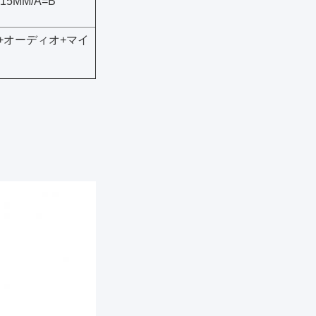
415MM/A=B
*2+オーディオ+マイ