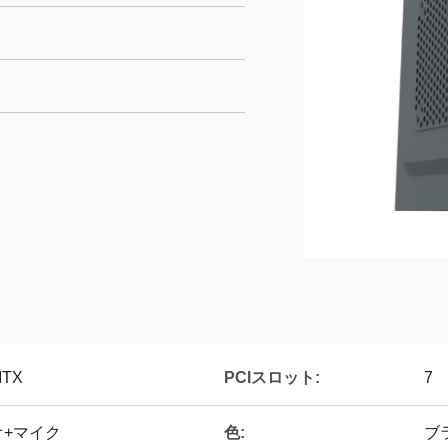
PCIスロット:
ITX
7
色:
ィオ+マイク
ブ