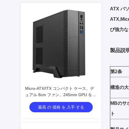
ATX 
ATX,M
び強力な
製品説
第2条
構造の大
Micro-ATX/ITX コンパクト ケース、デ
ュアル 8cm ファン、245mm GPU をサ
ポート
MBのサ
最高 の 価格 を 入手 する
ト