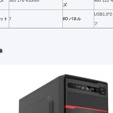
ズ
365*176*410mm
460*222*
ズ
USB1.0
ロット
7
I/O パネル
ク
像