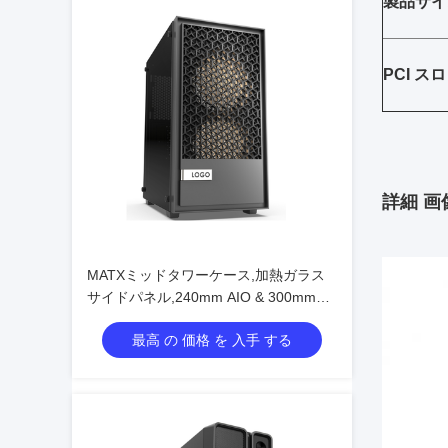
製品サイ
PCI ス
詳細 画
MATXミッドタワーケース,加熱ガラス
サイドパネル,240mm AIO & 300mm
GPUサポート
最高 の 価格 を 入手 する