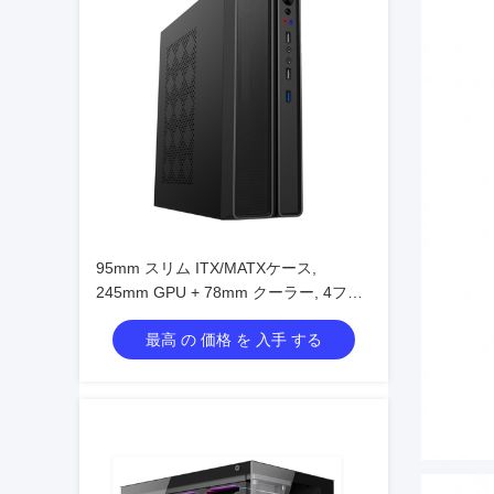
95mm スリム ITX/MATXケース,
245mm GPU + 78mm クーラー, 4ファ
ンのサポート
最高 の 価格 を 入手 する