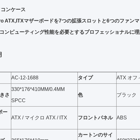
パソコンケース
icro ATX,ITXマザーボードを7つの拡張スロットと6つのファ
コンピューティング性能を必要とするプロフェッショナルに理
明
AC-12-1688
タイプ
ATX オ
330*176*410MM/0.4MM
きさ
色
ブラック
SPCC
ポー
ATX / マイクロ ATX / ITX
フロントパネル
ABS
カートンのサイ