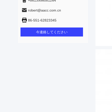
+8613956081264
robert@aacc.com.cn
86-551-62823345
今連絡してください