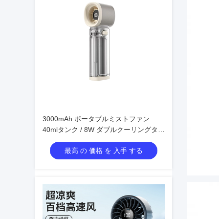
3000mAh ポータブルミストファン
40mlタンク / 8W ダブルクーリングタイ
プC 急速充電 4色
最高 の 価格 を 入手 する