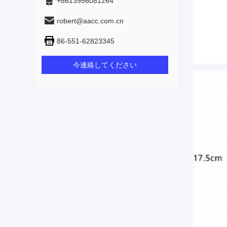
+8613956081264
robert@aacc.com.cn
86-551-62823345
今連絡してください