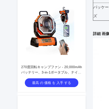
パッケー
ズ
詳細 画
270度回転キャンプファン - 20,000mAh
バッテリー、3-in-1ポータブル、ナイト
ライト、パワーバンク
最高 の 価格 を 入手 する