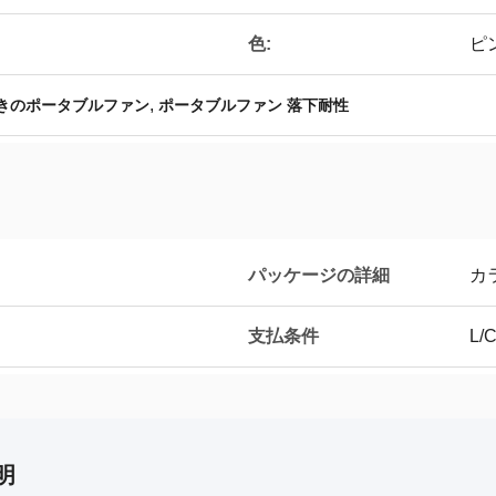
色:
ピ
,
ー付きのポータブルファン
ポータブルファン 落下耐性
パッケージの詳細
カ
支払条件
L/C
明