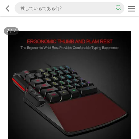
2
/
2