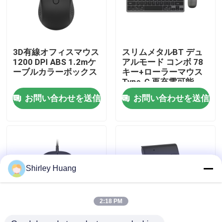
工場 ツアー
3D有線オフィスマウス
スリムメタルBT デュ
品質管理
1200 DPI ABS 1.2mケ
アルモード コンボ 78
ーブルカラーボックス
キー+ローラーマウス
Type-C 再充電可能
連絡 ください
お問い合わせを送信
お問い合わせを送信
ニュース
事件
Shirley Huang
引金 を 求め て ください
2:18 PM
ワイヤーで縛られたコンピュータのキーボードおよび