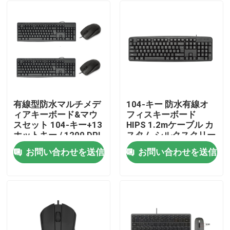
有線型防水マルチメデ
104-キー 防水有線オ
ィアキーボード&マウ
フィスキーボード
スセット 104-キー+13
HIPS 1.2mケーブル カ
ホットキー / 1200 DPI
スタム シルクスクリー
HIPS 調整可能
ン ロゴ
お問い合わせを送信
お問い合わせを送信
家へ
製品
わたしたち に つい て