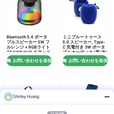
工場 ツアー
品質管理
Bluetooth 5.4 ポータ
ミニブルートゥース
ブルスピーカー 5W フ
5.0 スピーカー, Type-
連絡 ください
ルレンジ + RGBライト
C 充電付き 3W ポータ
TF/USB/AUX クアッド
ブルオーディオ (黒/赤/
モード
青)
お問い合わせを送信
お問い合わせを送信
ニュース
事件
引金 を 求め て ください
Shirley Huang
ワイヤーで縛られたコンピュータのキーボードおよび
12:34 PM