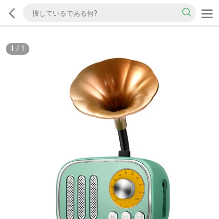
1
/
1