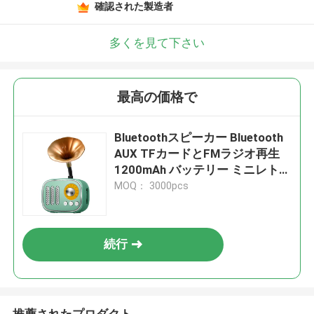
確認された製造者
多くを見て下さい
最高の価格で
Bluetoothスピーカー Bluetooth
AUX TFカードとFMラジオ再生
1200mAh バッテリー ミニレトロ
トランペットデザイン 125 × 66
MOQ： 3000pcs
× 205mm
続行
推薦されたプロダクト