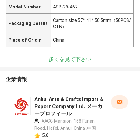
Model Number
ASB-29-A67
Carton size:57* 41* 50.5mm（50PCS/
Packaging Details
CTN）
Place of Origin
China
多くを見て下さい
企業情報
Anhui Arts & Crafts Import &
Export Company Ltd. メーカ
ープロフィール
AACC Mansion, 168 Funan
Road, Hefei, Anhui, China ,中国
5.0