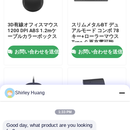
工場 ツアー
3D有線オフィスマウス
スリムメタルBT デュ
1200 DPI ABS 1.2mケ
アルモード コンボ 78
品質管理
ーブルカラーボックス
キー+ローラーマウス
Type-C 再充電可能
お問い合わせを送信
お問い合わせを送信
連絡 ください
ニュース
事件
Shirley Huang
引金 を 求め て ください
1:33 PM
Good day, what product are you looking 
4D有線光学マウス
ミニUSB有線テンキー
ワイヤーで縛られたコンピュータのキーボードおよび