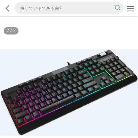
2
/
2