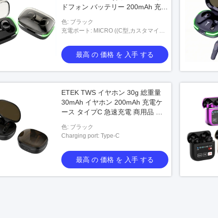
ドフォン バッテリー 200mAh 充電
ケース 小型 軽量
色: ブラック
充電ポート: MICRO ((C型,カスタマイズ
可能)
最高 の 価格 を 入手 する
ホン 5000mAh充電ケ
th54,ENCノイズキャンセリ
プリメッセージアラート
ETEK TWS イヤホン 30g 総重量
価格 を 入手 する
App/FB)
30mAh イヤホン 200mAh 充電ケ
ース タイプC 急速充電 商用品 梱
包
色: ブラック
Charging port: Type-C
最高 の 価格 を 入手 する