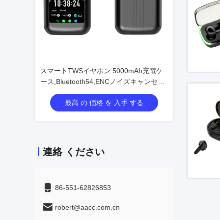
0mAh充電ケ
スマートTWSイヤホン 5000mAh充電ケ
スマートTWSイヤ
ノイズキャンセリ
ース,Bluetooth54,ENCノイズキャンセリ
ース,Bluetoo
ジアラート
ング,マルチアプリメッセージアラート
ング,マルチア
 する
最高 の 価格 を 入手 する
最高 の 
(WeChat/WhatsApp/FB)
(WeChat/Whats
連絡 ください
86-551-62826853
robert@aacc.com.cn