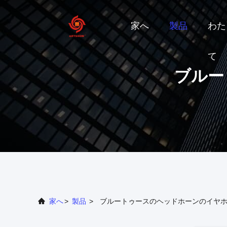
家へ
製品
わた
て
ブルー
家へ
>
製品
>
ブルートゥースのヘッドホーンのイヤ