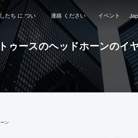
したち に つい
連絡 ください
イベント
Ja
トゥースのヘッドホーンのイ
ホーン