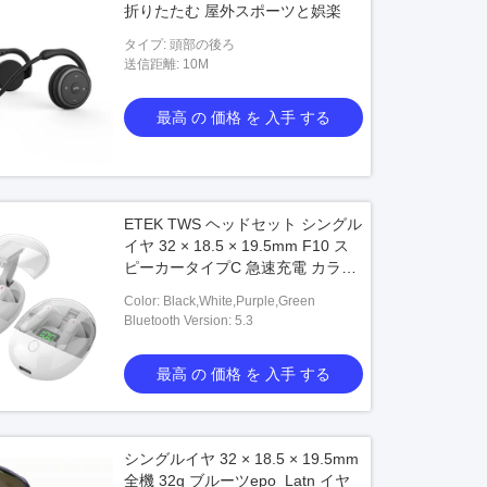
折りたたむ 屋外スポーツと娯楽
タイプ: 頭部の後ろ
送信距離: 10M
最高 の 価格 を 入手 する
ETEK TWS ヘッドセット シングル
イヤ 32 × 18.5 × 19.5mm F10 ス
ピーカータイプC 急速充電 カラー
ボックス ゲーマー通勤者向け
Color: Black,White,Purple,Green
Bluetooth Version: 5.3
最高 の 価格 を 入手 する
シングルイヤ 32 × 18.5 × 19.5mm
全機 32g ブルーツepo_Latn イヤ