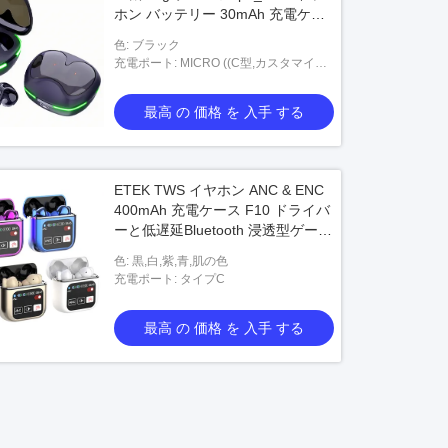
ホン バッテリー 30mAh 充電ケー
ス 200mAh タイプC 急速充電
色: ブラック
充電ポート: MICRO ((C型,カスタマイズ
可能)
最高 の 価格 を 入手 する
ETEK TWS イヤホン ANC & ENC
400mAh 充電ケース F10 ドライバ
ーと低遅延Bluetooth 浸透型ゲーム
と音楽
色: 黒,白,紫,青,肌の色
充電ポート: タイプC
最高 の 価格 を 入手 する