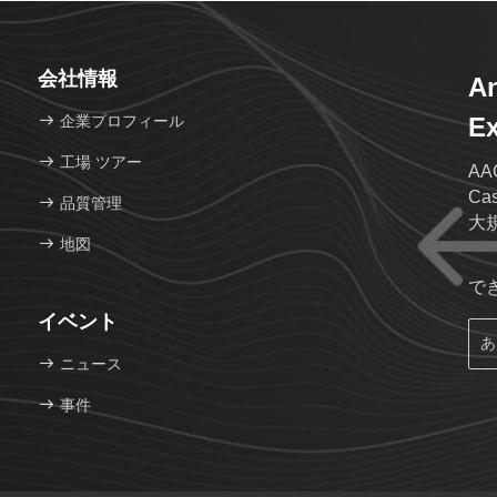
会社情報
An
企業プロフィール
Ex
工場 ツアー
A
C
品質管理
大
地図
で
イベント
ニュース
事件