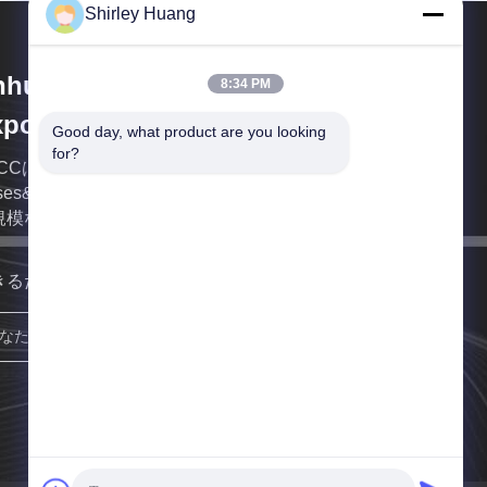
Shirley Huang
hui Arts & Crafts Import &
8:34 PM
port Company Ltd.
Good day, what product are you looking 
for?
ACCはプロダクト電子工学、織物、靴、帽子、
ases&Bags、家具、おもちゃ、屋外を覆うため、等
規模な専門の外国貿易の会社である、
きるだけ早くご連絡いたします。
サインアップ