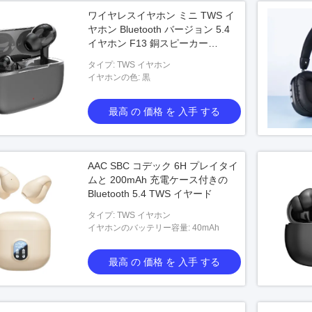
ワイヤレスイヤホン ミニ TWS イ
ヤホン Bluetooth バージョン 5.4
イヤホン F13 銅スピーカー
200mAh ケース 100個/CTN 即納
タイプ: TWS イヤホン
ブラック
イヤホンの色: 黒
最高 の 価格 を 入手 する
AAC SBC コデック 6H プレイタイ
ムと 200mAh 充電ケース付きの
Bluetooth 5.4 TWS イヤード
タイプ: TWS イヤホン
イヤホンのバッテリー容量: 40mAh
最高 の 価格 を 入手 する