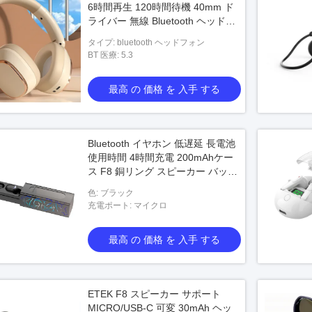
6時間再生 120時間待機 40mm ド
ライバー 無線 Bluetooth ヘッドフ
ォン
タイプ: bluetooth ヘッドフォン
BT 医療: 5.3
最高 の 価格 を 入手 する
Bluetooth イヤホン 低遅延 長電池
使用時間 4時間充電 200mAhケー
ス F8 銅リング スピーカー バッテ
リー保護内蔵
色: ブラック
充電ポート: マイクロ
最高 の 価格 を 入手 する
ETEK F8 スピーカー サポート
MICRO/USB-C 可変 30mAh ヘッ