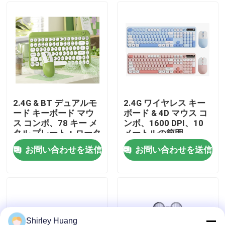
工場 ツアー
品質管理
連絡 ください
2.4G & BT デュアルモ
2.4G ワイヤレス キー
ード キーボード マウ
ボード & 4D マウス コ
ス コンボ、78 キー メ
ンボ、1600 DPI、10
ニュース
タル プレート + ロータ
メートルの範囲
リー ノブ、500mAh
お問い合わせを送信
お問い合わせを送信
事件
引金 を 求め て ください
ワイヤーで縛られたコンピュータのキーボードおよび
Shirley Huang