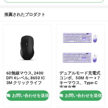
推薦されたプロダクト
6D無線マウス, 2400
デュアルモード充電式
家へ
DPI 4レベル, 8650 IC
コンボ、50M キー + 7
3M クリックライフ
キーマウス、Type-C
高速充電
製品
お問い合わせを送信
お問い合わせを送信
わたしたち に つい て