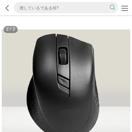
2
/
2