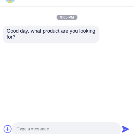
ワイヤーで縛られたコンピュータ ヘッドホーン
9:05 PM
Good day, what product are you looking 
双モード エルゴノミッ
充電式 静音 ワイヤレ
ワイヤーで縛られたコンピュータ スピーカー
for?
ク シザースイッチキー
スマウス 6ボタン
ボード 腕のリスト サ
4800 DPI RGBバック
イレントタイプ
ライト デュアルモード
農業用ドローンとアクセサリー
メタルシルバー
お問い合わせを送信
お問い合わせを送信
コンピュータ箱
ホーム
企業情報
お問い合わせ
Desktop Site
ブルートゥースのヘッドホーンのイヤホーン
地図
プライバシーポリシー
ブルートゥーススピーカー
品質
ワイヤーで縛られたコンピュータのキーボー
ドおよびマウス
中国工場.Copyright © 2026 Anhui
多機能の無線スピーカー
Arts & Crafts Import & Export Company Ltd.. All