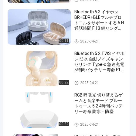
ンのイヤホーン
Bluetooth 5.3 イヤホン
BR+EDR+BLEマルチプロ
トコルをサポートする 5 H
通話時間 F 13 銅リングス
ピーカー 耳あたり4.6 G エ
ルゴノミックデザイン
ブルートゥースのヘッドホー
00:11
2025-04-21
ンのイヤホーン
Bluetooth 5.2 TWS イヤホ
ン 防水 自動ノイズキャン
セリング Type-c 急速充電
5時間バッテリー寿命 F10
ダイナミックドライバー
ブルートゥースのヘッドホー
00:22
2025-04-21
ンのイヤホーン
RGB 呼吸光 切り替えるゲ
ームと音楽モード ブルー
トゥース 5.2 4時間バッテ
リー寿命 防水・防塵
ブルートゥースのヘッドホー
00:32
2025-04-21
ンのイヤホーン