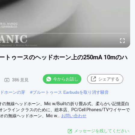
ゥースのヘッドホーン上の250mA 10mのハ
今からお話し
シェアする
386 意見
ドホーンの芽
#
ブルートゥース Earbudsを取り消す騒音
オの無線ヘッドホーン、Mic w/Builtの折り畳み式、柔らかい記憶蛋白
ン クラスのために、総本店、PC/Cell Phones/TVワイヤーで
オの無線ヘッドホーン、Mic w...
お問い合わせ
メッセージを残してください.