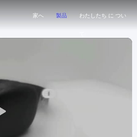
家へ
製品
わたしたち に つい
て