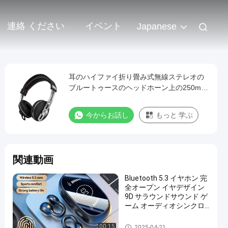
連絡 ください
イベント
Japanese
耳のハイファイ折り畳み式無線ステレオの
ブルートゥースのヘッドホーン上の250mA
10mのハイファイ無線ヘッドホーン
今からお話し
もっと 学ぶ
関連動画
Bluetooth 5.3 イヤホン 完
全オープン イヤデザイン
9D サラウンドサウンド ゲ
ーム オーディオシンクロ
HIFI デジタルディスプレイ
1.5H 充電 6H シングル再生
ブルートゥースのヘッドホー
00:15
2025-04-21